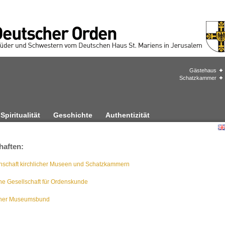
Gästehaus
Schatzkammer
Spiritualität
Geschichte
Authentizität
haften:
nschaft kirchlicher Museen und Schatzkammern
he Gesellschaft für Ordenskunde
scher Museumsbund