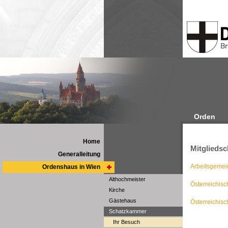
Orden
Home
Mitgliedsc
Generalleitung
Arbeitsgemei
Ordenshaus in Wien
Althochmeister
Österreichisc
Kirche
Gästehaus
Österreichi
Schatzkammer
Ihr Besuch