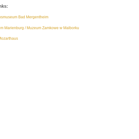
nks:
nsmuseum Bad Mergentheim
m Marienburg / Muzeum Zamkowe w Malborku
Mozarthaus